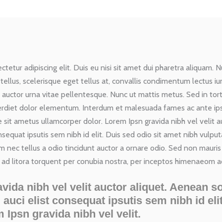
etur adipiscing elit. Duis eu nisi sit amet dui pharetra aliquam. N
t tellus, scelerisque eget tellus at, convallis condimentum lectus i
 auctor urna vitae pellentesque. Nunc ut mattis metus. Sed in tor
erdiet dolor elementum. Interdum et malesuada fames ac ante ips
e sit ametus ullamcorper dolor. Lorem Ipsn gravida nibh vel velit au
sequat ipsutis sem nibh id elit. Duis sed odio sit amet nibh vulput
 nec tellus a odio tincidunt auctor a ornare odio. Sed non mauris
qu ad litora torquent per conubia nostra, per inceptos himenaeom a
ida nibh vel velit auctor aliquet. Aenean so
auci elist consequat ipsutis sem nibh id eli
 Ipsn gravida nibh vel velit.