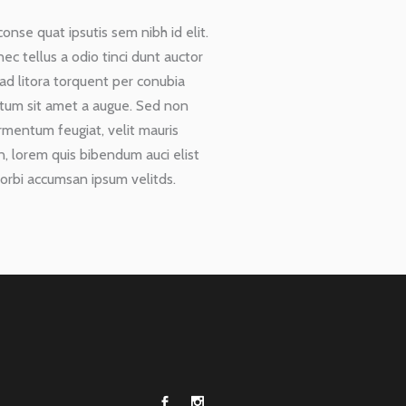
onse quat ipsutis sem nibh id elit.
c tellus a odio tinci dunt auctor
 ad litora torquent per conubia
entum sit amet a augue. Sed non
rmentum feugiat, velit mauris
n, lorem quis bibendum auci elist
Morbi accumsan ipsum velitds.