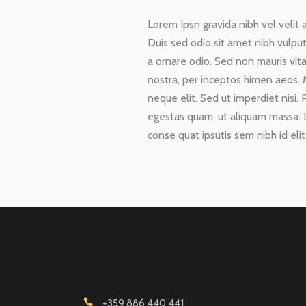
Lorem Ipsn gravida nibh vel velit a
Duis sed odio sit amet nibh vulput
a ornare odio. Sed non mauris vita
nostra, per inceptos himen aeos. 
neque elit. Sed ut imperdiet nisi
egestas quam, ut aliquam massa. Lo
conse quat ipsutis sem nibh id eli
+359 886 440 441