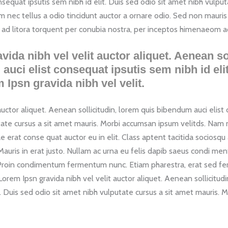
sequat ipsutis sem nibh id elit. Duis sed odio sit amet nibh vulput
 nec tellus a odio tincidunt auctor a ornare odio. Sed non mauris
qu ad litora torquent per conubia nostra, per inceptos himenaeom a
ida nibh vel velit auctor aliquet. Aenean so
auci elist consequat ipsutis sem nibh id eli
 Ipsn gravida nibh vel velit.
uctor aliquet. Aenean sollicitudin, lorem quis bibendum auci elist c
ate cursus a sit amet mauris. Morbi accumsan ipsum velitds. Nam ne
e erat conse quat auctor eu in elit. Class aptent tacitida sociosqu
Mauris in erat justo. Nullam ac urna eu felis dapib saeus condi m
. Proin condimentum fermentum nunc. Etiam pharestra, erat sed fe
rem Ipsn gravida nibh vel velit auctor aliquet. Aenean sollicitudi
t. Duis sed odio sit amet nibh vulputate cursus a sit amet mauris. 