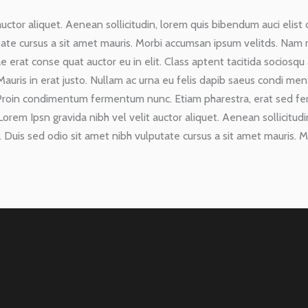
uctor aliquet. Aenean sollicitudin, lorem quis bibendum auci elist c
ate cursus a sit amet mauris. Morbi accumsan ipsum velitds. Nam ne
e erat conse quat auctor eu in elit. Class aptent tacitida sociosqu
Mauris in erat justo. Nullam ac urna eu felis dapib saeus condi m
. Proin condimentum fermentum nunc. Etiam pharestra, erat sed fe
rem Ipsn gravida nibh vel velit auctor aliquet. Aenean sollicitudi
t. Duis sed odio sit amet nibh vulputate cursus a sit amet mauris. 