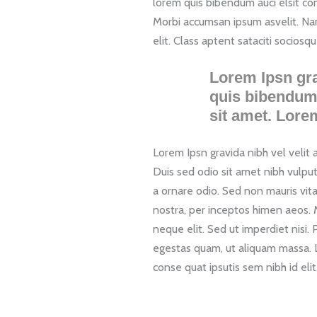
lorem quis bibendum auci elsit con
Morbi accumsan ipsum asvelit. Nam
elit. Class aptent sataciti socios
Lorem Ipsn grav
quis bibendum 
sit amet. Lorem
Lorem Ipsn gravida nibh vel velit a
Duis sed odio sit amet nibh vulput
a ornare odio. Sed non mauris vita
nostra, per inceptos himen aeos. 
neque elit. Sed ut imperdiet nisi
egestas quam, ut aliquam massa. Lo
conse quat ipsutis sem nibh id eli