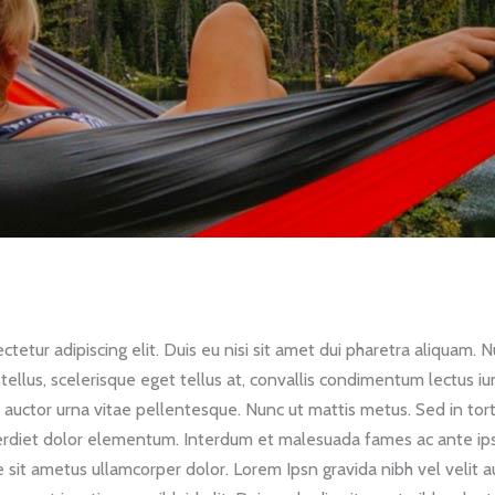
etur adipiscing elit. Duis eu nisi sit amet dui pharetra aliquam. N
t tellus, scelerisque eget tellus at, convallis condimentum lectus i
 auctor urna vitae pellentesque. Nunc ut mattis metus. Sed in tor
erdiet dolor elementum. Interdum et malesuada fames ac ante ips
e sit ametus ullamcorper dolor. Lorem Ipsn gravida nibh vel velit au