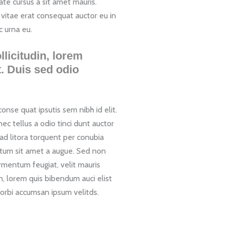
ate cursus a sit amet mauris.
 vitae erat consequat auctor eu in
c urna eu.
llicitudin, lorem
t. Duis sed odio
onse quat ipsutis sem nibh id elit.
c tellus a odio tinci dunt auctor
 ad litora torquent per conubia
entum sit amet a augue. Sed non
rmentum feugiat, velit mauris
n, lorem quis bibendum auci elist
Morbi accumsan ipsum velitds.