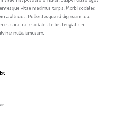
llentesque vitae maximus turpis. Morbi sodales
m a ultricies. Pellentesque id dignissim leo.
eros nunc, non sodales tellus feugiat nec.
lvinar nulla iumusum.
ДОБАВЯНЕ В КОЛИЧКАТА
ist
ar