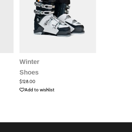
ДОБАВЯНЕ В
КОЛИЧКАТА
Winter
QUICK VIEW
Shoes
Оценено
Оценено
с
с
.00
5.00
$
128.00
от 5
от 5
Add to wishlist