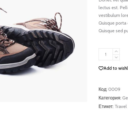
lectus est. Pe
vestibulum lore
Quisque porta 
Quisque sed pu
Hiking
Shoes
quantity
Add to wishl
Код:
0009
Категория:
Ge
Етикет:
Travel