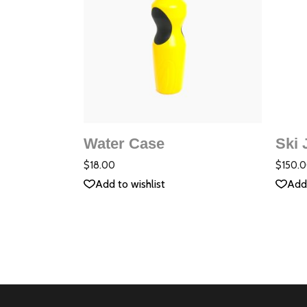
ДОБАВЯНЕ В
КОЛИЧКАТА
Water Case
Ski 
QUICK VIEW
Оцене
с
4.00
$
18.00
$
150.
от 5
Add to wishlist
Add 