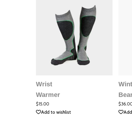
ДОБАВЯНЕ В
КОЛИЧКАТА
Wrist
Wint
QUICK VIEW
Warmer
Bea
Оцене
с
5.00
$
15.00
$
36.0
от 5
Add to wishlist
Add 