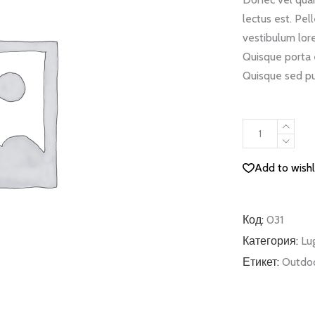
lectus est. Pe
vestibulum lore
Quisque porta 
Quisque sed pu
Travel
Map
quantity
Add to wishl
Код:
031
Категория:
Lu
Етикет:
Outdo