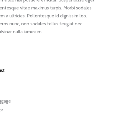
llentesque vitae maximus turpis. Morbi sodales
m a ultricies. Pellentesque id dignissim leo.
eros nunc, non sodales tellus feugiat nec.
lvinar nulla iumusum.
ДОБАВЯНЕ В КОЛИЧКАТА
ist
ggage
or