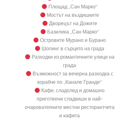
Площад „Сан Марко“
Мостът на въздишките
Дворецът на Дожите
Базилика „Сан Марко“
Островите Мурано и Бурано
Шопинг в сърцето на града
Разходки из романтичните улици на
града
Възможност за вечерна разходка с
корабче по „Канале Гранде“
Кафе, сладолед и домашно
приготвени сладкиши в най-
очарователните местни ресторантчета
и кафета