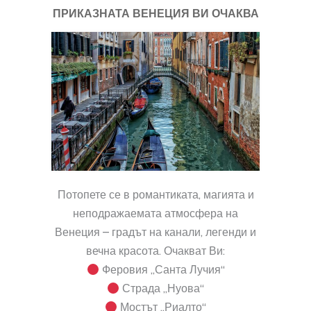
ПРИКАЗНАТА ВЕНЕЦИЯ ВИ ОЧАКВА
Потопете се в романтиката, магията и
неподражаемата атмосфера на
Венеция – градът на канали, легенди и
вечна красота. Очакват Ви:
Феровия „Санта Лучия“
Страда „Нуова“
Мостът „Риалто“