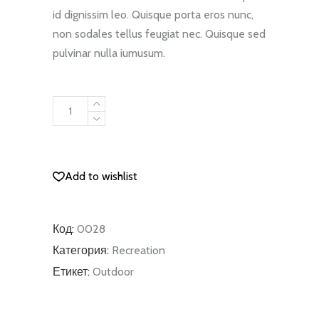
id dignissim leo. Quisque porta eros nunc,
non sodales tellus feugiat nec. Quisque sed
pulvinar nulla iumusum.
Ski
Gloves
quantity
ДОБАВЯНЕ В КОЛИЧКАТА
Add to wishlist
Код:
0028
Категория:
Recreation
Етикет:
Outdoor