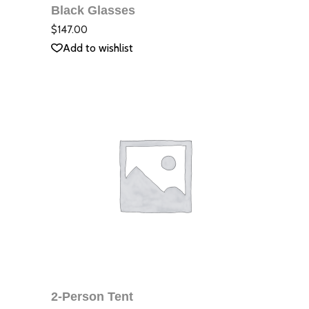
Black Glasses
QUICK VIEW
Оцене
с
5.00
$
147.00
от 5
Add to wishlist
ДОБАВЯНЕ В
КОЛИЧКАТА
2-Person Tent
QUICK VIEW
Оцене
с