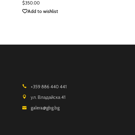
5.00
$
350.00
от 5
Add to wishlist
+359 886 440 441
ул. Владайска 41
galera@gbg.bg