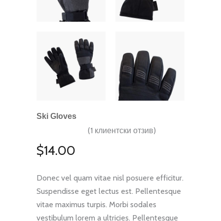
Ski Gloves
(
1
клиентски отзив)
Оценен
1
2.00
от
$
14.00
5,
базирано
на
потребителски
оценки
Donec vel quam vitae nisl posuere efficitur.
Suspendisse eget lectus est. Pellentesque
vitae maximus turpis. Morbi sodales
vestibulum lorem a ultricies. Pellentesque