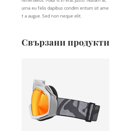
himenaeos. Maur is in erat justo. Nullam ac
urna eu felis dapibus condim entum sit ame
t a augue. Sed non neque elit.
Свързани продукти