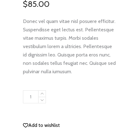
$
85.00
5,
базирано
на
потребителски
оценки
Donec vel quam vitae nisl posuere efficitur.
Suspendisse eget lectus est. Pellentesque
vitae maximus turpis. Morbi sodales
vestibulum lorem a ultricies. Pellentesque
id dignissim leo. Quisque porta eros nunc,
non sodales tellus feugiat nec. Quisque sed
pulvinar nulla iumusum.
Travel
Pack
quantity
ДОБАВЯНЕ В КОЛИЧКАТА
Add to wishlist