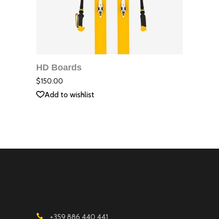
ДОБАВЯНЕ В
КОЛИЧКАТА
HD Boards
QUICK VIEW
Оцене
с
5.00
$
150.00
от 5
Add to wishlist
+359 886 440 441