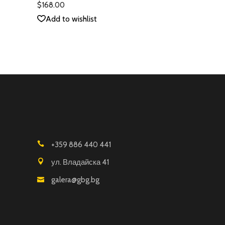
4.00
$
168.00
от 5
Add to wishlist
+359 886 440 441
ул. Владайска 41
galera@gbg.bg