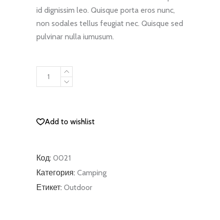
id dignissim leo. Quisque porta eros nunc,
non sodales tellus feugiat nec. Quisque sed
pulvinar nulla iumusum.
Water
Case
quantity
ДОБАВЯНЕ В КОЛИЧКАТА
Add to wishlist
Код:
0021
Категория:
Camping
Етикет:
Outdoor