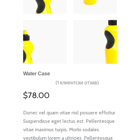
Water Case
(
1
клиентски отзив)
Оценен
1
5.00
от 5,
$
78.00
базирано
на
потребителски
оценки
Donec vel quam vitae nisl posuere efficitur.
Suspendisse eget lectus est. Pellentesque
vitae maximus turpis. Morbi sodales
vestibulum lorem a ultricies. Pellentesque