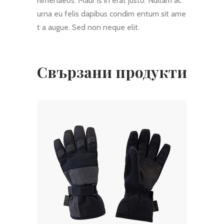
himenaeos. Maur is in erat justo. Nullam ac
urna eu felis dapibus condim entum sit ame
t a augue. Sed non neque elit.
Свързани продукти