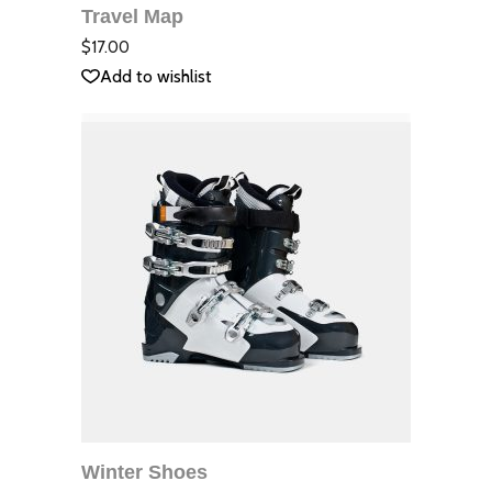
Travel Map
QUICK VIEW
Оцене
с
4.00
$
17.00
от 5
Add to wishlist
ДОБАВЯНЕ В
КОЛИЧКАТА
Winter Shoes
QUICK VIEW
Оцене
с