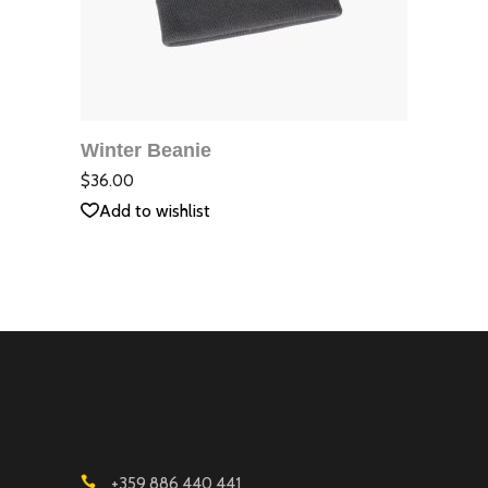
ДОБАВЯНЕ В
КОЛИЧКАТА
Winter Beanie
QUICK VIEW
Оцене
с
5.00
$
36.00
от 5
Add to wishlist
+359 886 440 441