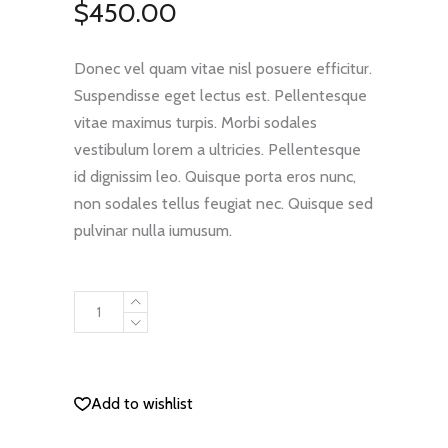
$
450.00
базирано
на
потребителски
оценки
Donec vel quam vitae nisl posuere efficitur.
Suspendisse eget lectus est. Pellentesque
vitae maximus turpis. Morbi sodales
vestibulum lorem a ultricies. Pellentesque
id dignissim leo. Quisque porta eros nunc,
non sodales tellus feugiat nec. Quisque sed
pulvinar nulla iumusum.
Ski
Jacket
quantity
ДОБАВЯНЕ В КОЛИЧКАТА
Add to wishlist